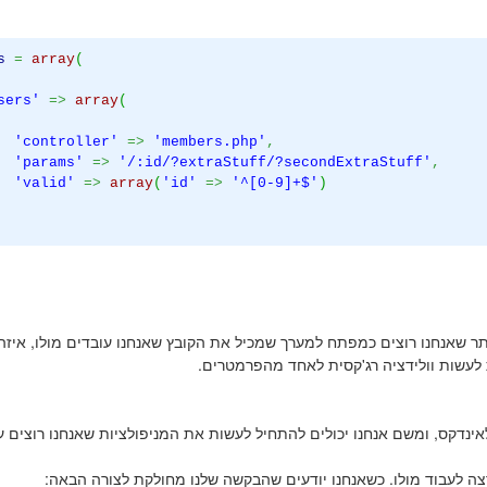
s
=
array
(
sers'
=>
array
(
'controller'
=>
'members.php'
,
'params'
=>
'/:id/?extraStuff/?secondExtraStuff'
,
'valid'
=>
array
(
'id'
=>
'^[0-9]+$'
)
מעין ערך של ראוטר בסיסי שמקבל את הurl היפה יותר שאנחנו רוצים כמפתח למערך שמכיל את הקובץ שאנחנו עובדים מולו, איזה
ת לעשות וולידציה רג'קסית לאחד מהפרמטרים.
נג של הבקשה לאינדקס, ומשם אנחנו יכולים להתחיל לעשות את המניפולציות שאנחנו רוצים 
נרצה לעבוד מולו. כשאנחנו יודעים שהבקשה שלנו מחולקת לצורה הבאה: