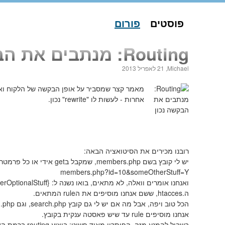
פוסטים
פורום
Routing: מנתבים את הבקשה נכון
Michael,
21 לאפריל 2013
מאמר קצר שמסביר על אופן הבקשה של הלקוח ואיך 
אחרות - לעשות לו "rewrite" נכון.
רובנו מכירים את הסיטואציה הבאה:
יש לי קובץ בשם members.php, שמקבל בget אידי או כל פרמטר אחר, ובסוף נוצר לנו קומבינה כזאת:
members.php?id=10&someOtherStuff=Y
ואנחנו אומרים וואלה, לא מתאים, בואו נשנה ל:
herOptionalStuff}
ה.htacces, ששם אנחנו מוסיפים את הrule המתאים.
הכל טוב ויפה, אבל מה אם יש לי גם קובץ search.php, וגם thread.php, וגם verycoolcode.php ולכל קובץ
אנחנו מוסיפים rule עד שיש פאסטה ענקית בקובץ.
בשביל להמנע מזה, הפיתרון מאוד פשוט: ביצוע routing ברמת האפליקציה.