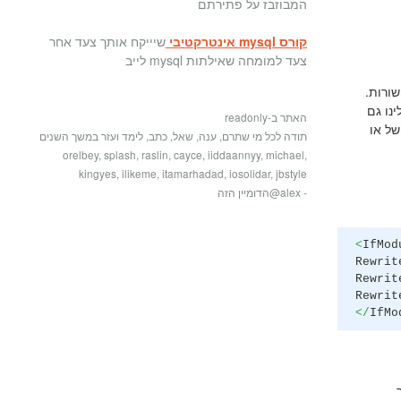
המבוזבז על פתירתם
קורס mysql אינטרקטיבי
שיייקח אותך צעד אחר
צעד למומחה שאילתות mysql לייב
אלה ועם .htaccess עם מליון ואחת שורות.
 כל העיניין הזה מקל עלינו גם
האתר ב-readonly
של או
תודה לכל מי שתרם, ענה, שאל, כתב, לימד ועזר במשך השנים
orelbey, splash, raslin, cayce, iiddaannyy, michael,
kingyes, ilikeme, itamarhadad, iosolidar, jbstyle
- alex@הדומיין הזה
<
IfMod
Rewri
Rewri
Rewrit
</
IfMo