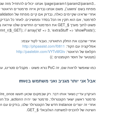
/page/param1/param2/param3..
אנחנו יכולים להתחיל מזה שנ
מפתח בשם 'users'), משם אנחנו נבדוק איזה פרמטרים הראוטר שלנו רוצה, ונבדוק אם הם קיימים בקישור (
לפרמטר, אם הוא תקין אז הכל בסדר וממשיכים. לאחר כל הבדיקו
פשוט לתוך מערך $_GET את הפרמטרים החדשים שלנו שיראה בצורה כזאת פחות או יותר:
rint_r($_GET); // array('id' => 3, 'extraStuff' => 'showPosts');
אחרי שהבנו את החלק התאורטי, נעבור לקוד עצמו:
אפליקציה עם הקוד:
http://phpassist.com/f0811
הקלאס של הראוטר:
http://pastebin.com/VYTvMGtv
(מצטער על חוסר הקומנטים :))
כמו שאפשר לראות שם, זה PoC נורא פשוט - מקבלים סטרינג, עושים מניפולציה קטנה, בודקים שהכל תקין, וטוענים את הקובץ הנכון.
אבל אני יותר מגניב ואני משתמש בmvc
העיקרון עדיין נשאר אותו דבר. רק שבמקום שכאן תעשו require_once כמוני, תשנו קצת את הסגנון:
פרמטר ראשון ישאר הקונטרולר, פרמטר שני יהיה הaction, וכל השאר זה יהיה המידע.
אחרי זה יוצרים instance חדש של הקונטרולר שלנו, בודקים עם reflection אם המטודה קיימת ומעבירים לה את הפרמטרים (
השיטה של להכניס למשתנה הגלובאלי $_GET.