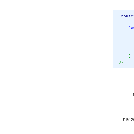
$route
'u
)
)
;
על אותו