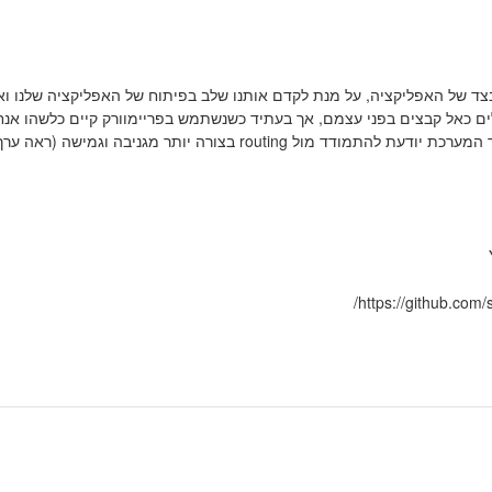
מר נועד להסביר את העיקרון המועד מאחורי ביצוע routing בצד של האפליקציה, על מנת לקדם אותנו שלב בפיתוח של האפליקציה שלנו 
ים כאל קבצים בפני עצמם, אך בעתיד כשנשתמש בפריימוורק קיים כלשהו אנח
נראה שכל עמוד כזה הוא בעצם קונטולר אמיתי, וגם נראה שם איך המערכת יודעת להתמודד מול routing בצורה יותר מגניבה וגמישה (ראה ע