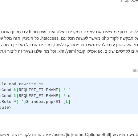
כאמור לסיטואציה, האנשים מאיתנו שעדיין לא עברו לפריימוורק כלשהו בסוף מוצאים את עצמם במקרים כ
הנושא של routing ברמת האפליקציה הוא מעביר את כל הניהול של הבקשה לקוד php מאשר לעשות הכל עם .htaccess.
י. אלה שכן עברו להשתמש בפריימוורק כלשהו, מכירים את כל העיניין בצורה 
מערכים שמנהלים את כל הנושא, או מטודות סטטיות שאנחנו קוראים לקייסים שונים, או אפילו קובץ xml/yaml, וכל מה שלנו נשאר זה ליצור את
ule mod_rewrite
.
c
>
teCond
%
{
REQUEST_FILENAME
}
!-
f
teCond
%
{
REQUEST_FILENAME
}
!-
d
eRule ^
(
.*
)
$ index
.
php
/
$
1
[
L
]
dule
>
/users/{id}/{otherOptionalStuff}
יפנה אותנו לקובץ הזה, אפשר