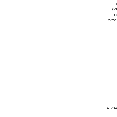
ה
).
'/
פי הרג'קס שהגדרנו
כניס
במקום