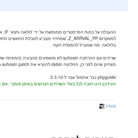
בלולאה. מה שמוביל להפעלת הקוד.
שרתים עם ההרחבה suhosin לא מושפעים מהבעיה (המפתח של suhosin patch זה סטפן עצמו, אגב).
מצחיק שיום לפני כן, החליטה debin להוציא את suhosin patch מההתקנה הדיפולטית.
phpguide כבר אתמול עבר ל-5.3.10.
העידכון הינו חובה לכל בעלי השרתים הנגישים באופן פומבי. אם השרת שלכם משמש אתכם
intval