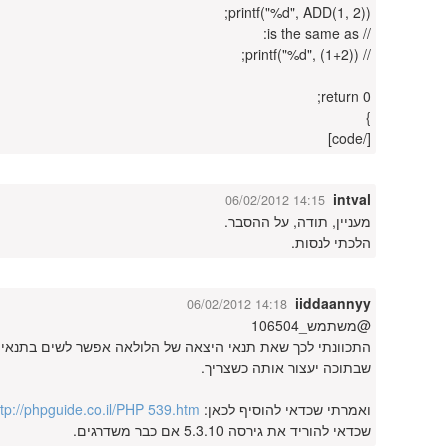
printf("%d", ADD(1, 2));
// is the same as:
// printf("%d", (1+2));
return 0;
}
[/code]
intval
06/02/2012 14:15
מעניין, תודה, על ההסבר.
הלכתי לנסות.
iiddaannyy
06/02/2012 14:18
@משתמש_106504
שבתוכה יעצור אותה כשצריך.
ואמרתי שכדאי להוסיף לכאן:
ttp://phpguide.co.il/PHP 539.htm
שכדאי להוריד את גירסה 5.3.10 אם כבר משדרגים.