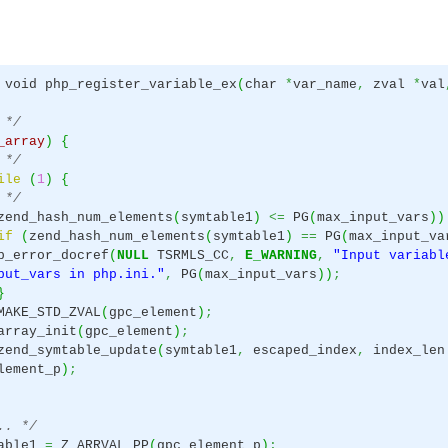
 void php_register_variable_ex
(
char
*
var_name
,
zval
*
val
 */
_array
)
{
 */
ile
(
1
)
{
 */
zend_hash_num_elements
(
symtable1
)
<=
PG
(
max_input_vars
)
)
if
(
zend_hash_num_elements
(
symtable1
)
==
PG
(
max_input_va
rror_docref
(
NULL
TSRMLS_CC
,
E_WARNING
,
"Input variabl
put_vars in php.ini."
,
PG
(
max_input_vars
)
)
;
}
_STD_ZVAL
(
gpc_element
)
;
ay_init
(
gpc_element
)
;
_symtable_update
(
symtable1
,
escaped_index
,
index_le
lement_p
)
;
.. */
able1
=
Z_ARRVAL_PP
(
gpc_element_p
)
;