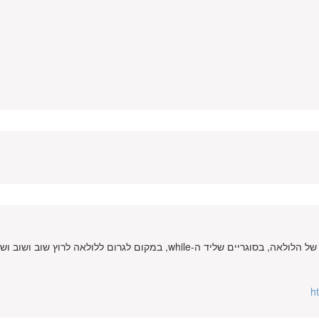
התכוונתי לכך שאת תנאי היצאה של הלולאה אפשר לשים בתנאי של הלולאה, בסוגריים שליד ה-while, במקום לגרום ללולאה לרוץ שו
h