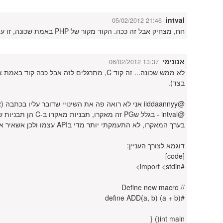
intval
05/02/2012 21:46
חח, מצחיק אבל זה ככה. הקוד מקור של PHP באמת שכונה, זו עובדה ידועה :)
אנונימי
06/02/2012 13:37
בצד).
@iiddaannyy אני לא רואה פה את השינויי שדובר עליו בכתבה (את התנאי ELSE) אז קשה לי לענות לך, תקן אותי אם אני טועה.
@intval - בגלל שPG
בערך המאקרו, לא התעמקתי יותר מדי בAPI עצמו ולכן אשאיר את זה בצד ואסמוך על התוכניתן שידע מה לעשות חחח)
דוגמא לצורך העניין:
[code]
#import <stdin>
// Define new macro
#define ADD(a, b) (a + b)
int main() {