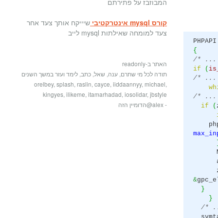
המבוזבז על פתירתם
קורס mysql אינטרקטיבי
שיייקח אותך צעד אחר
צעד למומחה שאילתות mysql לייב
PHPAPI
{
/* ...
האתר ב-readonly
if
(
is
תודה לכל מי שתרם, ענה, שאל, כתב, לימד ועזר במשך השנים
/* ...
orelbey, splash, raslin, cayce, iiddaannyy, michael,
wh
kingyes, ilikeme, itamarhadad, iosolidar, jbstyle
/* ...
- alex@הדומיין הזה
if
(
php_e
max_in
MAKE
arr
zend
&
gpc_e
}
}
/* .
symt