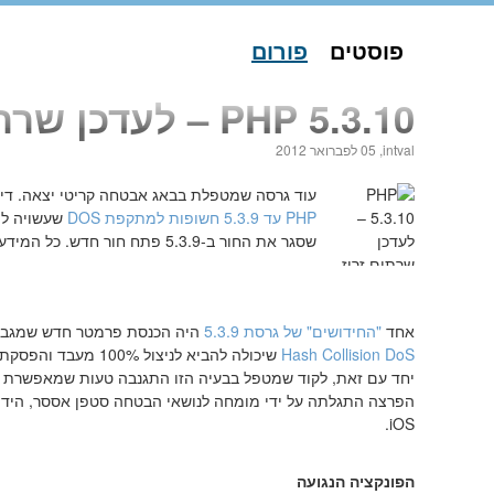
פוסטים
פורום
PHP 5.3.10 – לעדכן שרתים זריז
intval,
05 לפברואר 2012
עוד גרסה שמטפלת בבאג אבטחה קריטי יצאה. דיב
PHP עד 5.3.9 חשופות למתקפת DOS
שעשויה לה
שסגר את החור ב-5.3.9 פתח חור חדש. כל המידע מתחת לקאט.
אחד
"החידושים" של גרסת 5.3.9
היה הכנסת פרמטר חדש שמגביל את כמות משתני ה-POST 
Hash Collision DoS
שיכולה להביא לניצול 100% מעבד והפסקת פעולת השרת.
יחד עם זאת, לקוד שמטפל בבעיה הזו התגנבה טעות שמאפשרת לה
iOS.
הפונקציה הנגועה