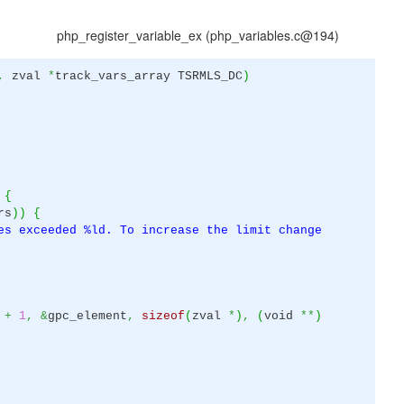
php_register_variable_ex (php_variables.c@194)
,
zval
*
track_vars_array TSRMLS_DC
)
{
rs
)
)
{
es exceeded %ld. To increase the limit change
n
+
1
,
&
gpc_element
,
sizeof
(
zval
*
)
,
(
void
**
)