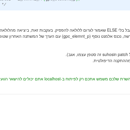
 */
ההגבלה על כמות הפרמטרים ממומשת על ידי לולאה ותנאי IF, אבל בלי ELSE שאמור לגרום ללולאה להפסיק. בעקבות זאת, ביציאה מהלולאה
למאקרוס Z_ARRVAL_PP, שמחזיר מצביע לטבלת החאשים החדשה, נכנס אלמנט נוסף (gpc_elemnt_p) עם הערך של המשתנה האחרון 
 רק לפיתוח ב-localhost אתם יכולים להישאר רגועים.