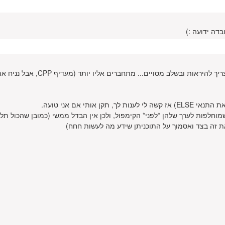
לא ממש שכונה... זה קוד C, מתרגלים לזה אבל ככה קוד באמת צריך להיראות ובשלב מסויים... מתחברים אליו
 זה מאקרו, תבניות מאקרו ב-C הן תבניות שמוחלפות לערך שלהן *לפני* הקימפול, ולכן אין הבדל ממשי (כמובן שהכול תלו