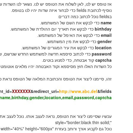
אז טופס יש לנו, לאן לשלוח את הטופס יש לנו. נשאר לנו השדות ש
נוסיף לכתובת fields כדי לבחור איזה שדות יהיו לנו בטופס.
בfields נוכל לכתוב כמה דברים
name
כדי לבקש את השם של המשתמש.
birthday
כדי לבקש את תאריך יום ההולדת של המשתמש.
email
כדי לבקש את האימל של המשתמש.
gender
כדי לבקש את מין המשתמש.
location
כדי לבקש את עיר המגורים של המשתמש.
password
כדי לכתוב סיסמא חדשה למשתמש החדש שנרשם, שלא
captcha
קוד אבטחה, כדי למנוע בוטים.
כל השדות האלו חוץ מסיסמא וקוד האבטחה יהיו מלאים אוטומט
זהו, סיימנו ליצור את הטופס והכתובת המלאה של הטופס נראת כ
nt_id=
XXXXXXX
&redirect_uri=
http://www.abc.def
&fields
name,birthday,gender,location,email,password,captcha
עכשיו שסיימנו ליצור את הטופס, נראה לעצב אותו. נוכל לעצב את הiframe בעזרת style פשוט לדו
style="border:black thin solid;"
נוכל גם לקבוע אורך ורוחב בעזרת
width="40%" height="600px"