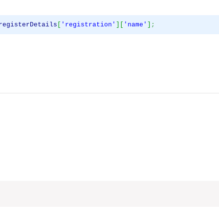
registerDetails
[
'registration'
]
[
'name'
]
;