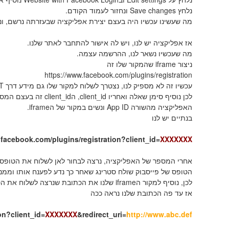
נלחץ Save changes ונחזור לעמוד הקודם.
מה שעשינו עכשיו היה בעצם יצירת אפליקציה שבעזרתה נרשם, ו
אז אפליקציה יש לנו, ויש לה אישור להתחבר לאתר שלנו.
מה שעכשיו נשאר לנו, ההרשמה עצמה.
ניצור iframe שהמקור שלו זה
https://www.facebook.com/plugins/registration
עכשיו זה לא מספיק לנו, נצטרך לשלוח למקור שלו גם מידע דרך GET.
לכן נוסיף סימן שאלה וא
האפליקציה מהשורה App ID ונשים במקור של הiframe.
בנתיים יש לנו
.facebook.com/plugins/registration?client_id=
XXXXXXX
אחרי המספר של האפליקציה, נרצה לבחור לאן לשלוח את הטופס, ACTION כמו כל טופס רגיל
הטופס של פייסבוק שולח סטרינג שאחר כך נדע לפענח אותו וממנ
לכן, נוסיף למקור הiframe שלנו את הכתובת שנרצה לשלוח את הטופס דרך redirect_uri.
אז עד פה הכתובת שלנו נראה ככה
on?client_id=
XXXXXXX
&redirect_uri=
http://www.abc.def