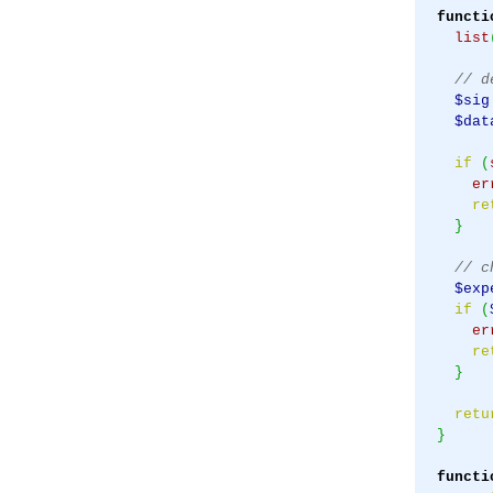
functi
list
// d
$sig
$dat
if
(
er
re
}
// c
$exp
if
(
er
re
}
retu
}
functi