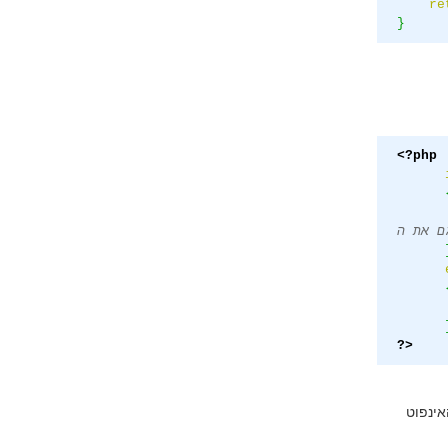
re
}
<?php
?>
חריו את שם האינפוט