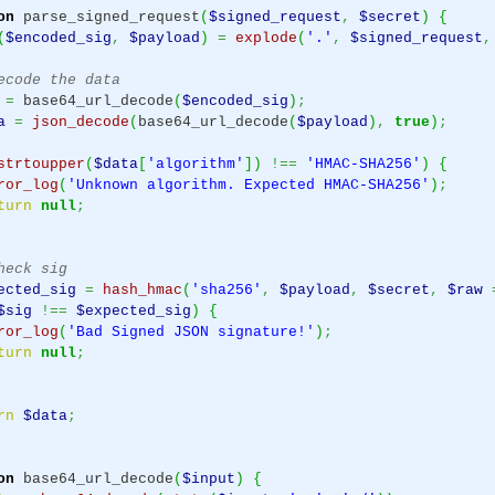
on
parse_signed_request
(
$signed_request
,
$secret
)
{
(
$encoded_sig
,
$payload
)
=
explode
(
'.'
,
$signed_request
,
ecode the data
=
base64_url_decode
(
$encoded_sig
)
;
a
=
json_decode
(
base64_url_decode
(
$payload
)
,
true
)
;
strtoupper
(
$data
[
'algorithm'
]
)
!==
'HMAC-SHA256'
)
{
ror_log
(
'Unknown algorithm. Expected HMAC-SHA256'
)
;
turn
null
;
heck sig
ected_sig
=
hash_hmac
(
'sha256'
,
$payload
,
$secret
,
$raw
$sig
!==
$expected_sig
)
{
ror_log
(
'Bad Signed JSON signature!'
)
;
turn
null
;
rn
$data
;
on
base64_url_decode
(
$input
)
{