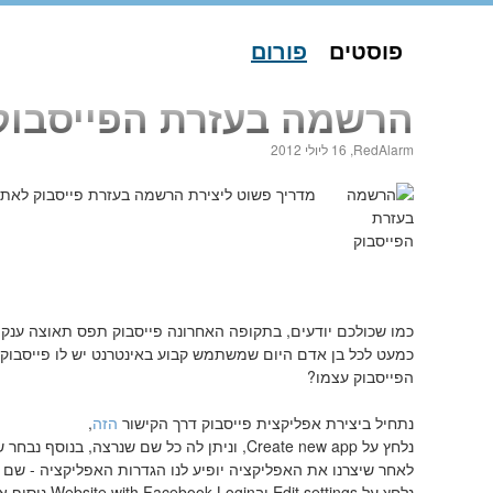
פוסטים
פורום
הרשמה בעזרת הפייסבוק
RedAlarm,
16 ליולי 2012
מדריך פשוט ליצירת הרשמה בעזרת פייסבוק לאת
כמו שכולכם יודעים, בתקופה האחרונה פייסבוק תפס תאוצה ענקי
כמעט לכל בן אדם היום שמשתמש קבוע באינטרנט יש לו פייסבו
הפייסבוק עצמו?
נתחיל ביצירת אפליקצית פייסבוק דרך הקישור
הזה
,
נלחץ על Create new app, וניתן לה כל שם שנרצה, בנוסף נבחר שאנחנו לא רוצים אחסון בחינם כי אין לנו טעם בזה.
לאחר שיצרנו את האפליקציה יופיע לנו הגדרות האפליקציה - שם 
נלחץ על Edit settings ובWebsite with Facebook Login נוסיף את כתובת האתר שלנו.