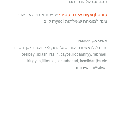
המבוזבז על פתירתם
קורס mysql אינטרקטיבי
שיייקח אותך צעד אחר
צעד למומחה שאילתות mysql לייב
האתר ב-readonly
תודה לכל מי שתרם, ענה, שאל, כתב, לימד ועזר במשך השנים
orelbey, splash, raslin, cayce, iiddaannyy, michael,
kingyes, ilikeme, itamarhadad, iosolidar, jbstyle
- alex@הדומיין הזה