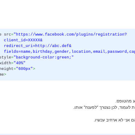
e src
=
"https://www.facebook.com/plugins/registration?
nt_id=XXXXX&
rect_uri=http://abc.def&
s=name,birthday,gender,location,email,password,cap
yle
=
"background-color:green;"
dth
=
"40%"
ght
=
"600px"
>
me
>
ע מהטופס.
לעמוד, לכן נצטרך "לפענח" אותו.
 אני לא ארחיב עכשיו.