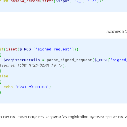
turn
base64_decode
(
strtr
(
$input
,
'-_'
,
'+/'
)
)
;
של המשתמש.
if
(
isset
(
$_POST
[
'signed_request'
]
)
)
{
$registerDetails
=
parse_signed_request
(
$_POST
[
'signed
;
)
גם את הsecret של האפליקציה שלנו */
}
else
{
;
'הטופס לא נשלח'
echo
}
עכשיו אם נרצה להשתמש בקלט של המשתמש דרך המשתנה נבצע את זה דרך האינדקס registration של המערך שיצרנו קודם וא