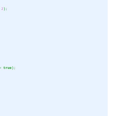
2
)
;
=
true
)
;